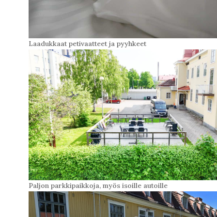
Laadukkaat petivaatteet ja pyyhkeet
Paljon parkkipaikkoja, myös isoille autoille