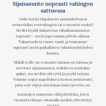
Sijaisasunto nopeasti vahingon
sattuessa
Onko kotisi tilapäisesti asumiskelvoton
esimerkiksi vesivahingon tai remontin vuoksi?
Meiltä löydät kalustetun väliaikaisasunnon
nopeasti – usein jopa saman päivän aikana.
Takuuvuokria emme vaadi, ja toimimme
sujuvasti myös paikallisten vakuutusyhtiöiden
kanssa.
Mikäli teille on remontti tulossa on tulossa ja
tarvitset sijaisasuntoa etukäteen sovituksi
ajaksi, ota meihin yhteyttä ja pyydä tarjous.
Voimme sopia majoituksen keston joustavasti,
jotta voit viipyä niin kauan kuin tarvetta on.
Asuntojen saatavuus elää päivittäin, joten
varmista tilanne ottamalla meihin yhteyttä jo
tänään!