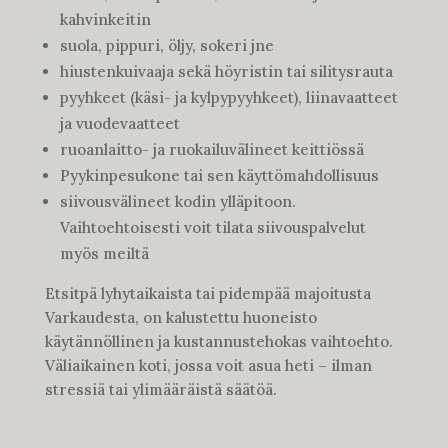
kahvinkeitin
suola, pippuri, öljy, sokeri jne
hiustenkuivaaja sekä höyristin tai silitysrauta
pyyhkeet (käsi- ja kylpypyyhkeet), liinavaatteet
ja vuodevaatteet
ruoanlaitto- ja ruokailuvälineet keittiössä
Pyykinpesukone tai sen käyttömahdollisuus
siivousvälineet kodin ylläpitoon.
Vaihtoehtoisesti voit tilata siivouspalvelut
myös meiltä
Etsitpä lyhytaikaista tai pidempää majoitusta
Varkaudesta, on kalustettu huoneisto
käytännöllinen ja kustannustehokas vaihtoehto.
Väliaikainen koti, jossa voit asua heti – ilman
stressiä tai ylimääräistä säätöä.