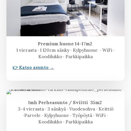
Premium huone 14-17m2
1 vierasta · 1 120cm sänky · Kylpyhuone · WiFi ·
Koodilukko · Parkkipaikka
👉 Katso asunto →
1mh Perheasunto / Sviitti 35m2
3-4 vierasta · 3 sänkyä · Vuodesohva · Keittiö
·Parvele · Kylpyhuone · Työpöytä · WiFi ·
Koodilukko · Parkkipaikka