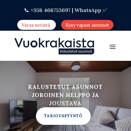
📞 +358 468753697 |
WhatsApp ✅
Varaa netistä
Kysy vapaat asunnot
KALUSTETUT ASUNNOT
JOROINEN HELPPO JA
JOUSTAVA
TARJOUSPYYNTÖ