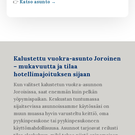
👉
Katso asunto →
Kalustettu vuokra-asunto Joroinen
– mukavuutta ja tilaa
hotellimajoituksen sijaan
Kun valitset kalustetun vuokra-asunnon
Joroisissa, saat enemmän kuin pelkän
yöpymispaikan. Keskustan tuntumassa
sijaitsevissa asunnoissamme käytössäsi on
muun muassa hyvin varusteltu keittiö, oma
pyykinpesukone tai pyykinpesukoneen
käyttömahdollisuusa. Asunnot tarjoavat reilusti