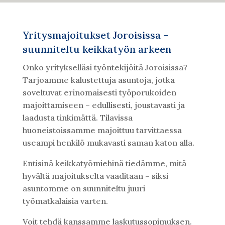
Yritysmajoitukset Joroisissa –
suunniteltu keikkatyön arkeen
Onko yritykselläsi työntekijöitä Joroisissa?
Tarjoamme kalustettuja asuntoja, jotka
soveltuvat erinomaisesti työporukoiden
majoittamiseen – edullisesti, joustavasti ja
laadusta tinkimättä. Tilavissa
huoneistoissamme majoittuu tarvittaessa
useampi henkilö mukavasti saman katon alla.
Entisinä keikkatyömiehinä tiedämme, mitä
hyvältä majoitukselta vaaditaan – siksi
asuntomme on suunniteltu juuri
työmatkalaisia varten.
Voit tehdä kanssamme laskutussopimuksen.