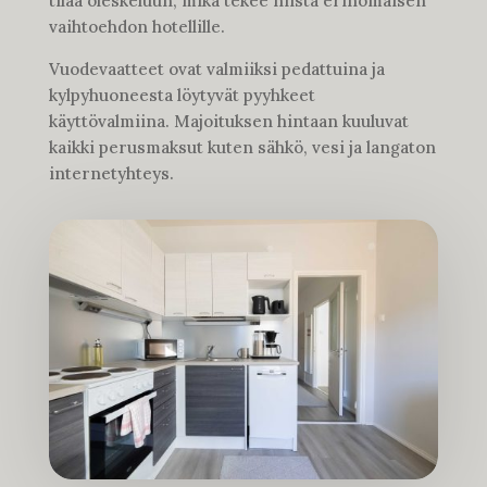
tilaa oleskeluun, mikä tekee niistä erinomaisen
vaihtoehdon hotellille.
Vuodevaatteet ovat valmiiksi pedattuina ja
kylpyhuoneesta löytyvät pyyhkeet
käyttövalmiina. Majoituksen hintaan kuuluvat
kaikki perusmaksut kuten sähkö, vesi ja langaton
internetyhteys.