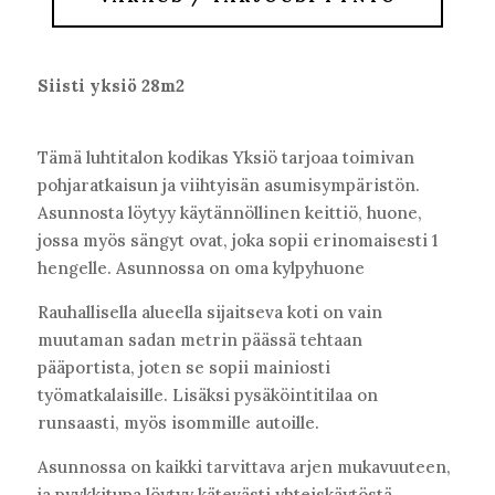
Siisti yksiö 28m2
Tämä luhtitalon kodikas Yksiö tarjoaa toimivan
pohjaratkaisun ja viihtyisän asumisympäristön.
Asunnosta löytyy käytännöllinen keittiö, huone,
jossa myös sängyt ovat, joka sopii erinomaisesti 1
hengelle. Asunnossa on oma kylpyhuone
Rauhallisella alueella sijaitseva koti on vain
muutaman sadan metrin päässä tehtaan
pääportista, joten se sopii mainiosti
työmatkalaisille. Lisäksi pysäköintitilaa on
runsaasti, myös isommille autoille.
Asunnossa on kaikki tarvittava arjen mukavuuteen,
ja pyykkitupa löytyy kätevästi yhteiskäytöstä.