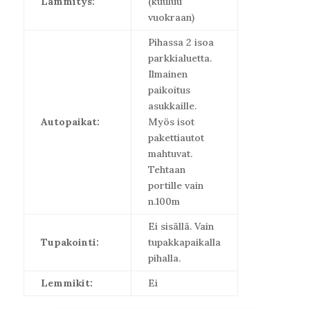
Lämmitys:
(kuuluu
vuokraan)
Pihassa 2 isoa
parkkialuetta.
Ilmainen
paikoitus
asukkaille.
Autopaikat:
Myös isot
pakettiautot
mahtuvat.
Tehtaan
portille vain
n.100m
Ei sisällä. Vain
Tupakointi:
tupakkapaikalla
pihalla.
Lemmikit:
Ei