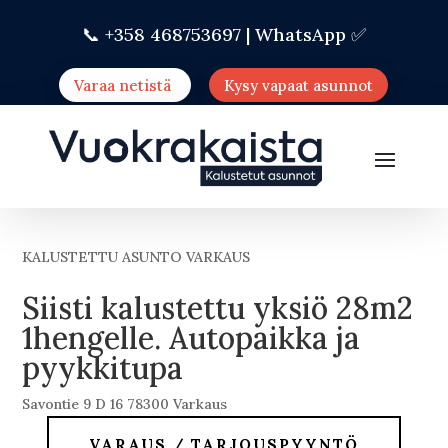
📞 +358 468753697 |
WhatsApp ✅
Varaa netistä
Kysy vapaat asunnot
KALUSTETTU ASUNTO VARKAUS
Siisti kalustettu yksiö 28m2
1hengelle. Autopaikka ja
pyykkitupa
Savontie 9 D 16 78300 Varkaus
VARAUS / TARJOUSPYYNTÖ