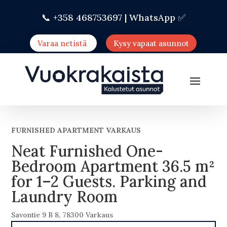
📞 +358 468753697 |
WhatsApp ✅
Varaa netistä
Kysy vapaat asunnot
FURNISHED APARTMENT VARKAUS
Neat Furnished One-
Bedroom Apartment 36.5 m²
for 1–2 Guests. Parking and
Laundry Room
Savontie 9 B 8, 78300 Varkaus