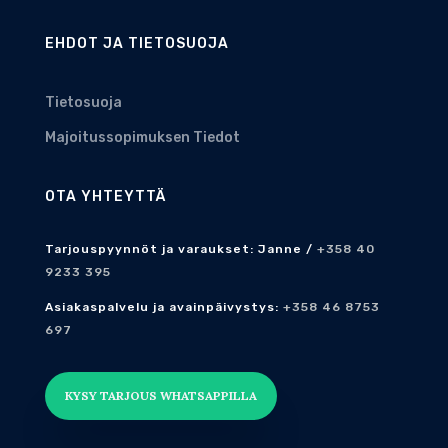
EHDOT JA TIETOSUOJA
Tietosuoja
Majoitussopimuksen Tiedot
OTA YHTEYTTÄ
Tarjouspyynnöt ja varaukset: Janne /
+358 40
9233 395
Asiakaspalvelu ja avainpäivystys:
+358 46 8753
697
KYSY TARJOUS WHATSAPPILLA